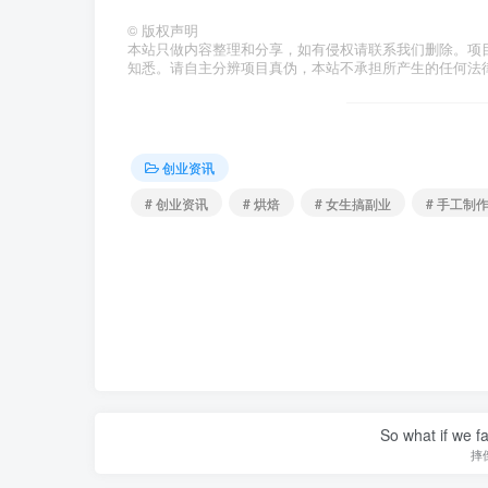
©
版权声明
本站只做内容整理和分享，如有侵权请联系我们删除。项
知悉。请自主分辨项目真伪，本站不承担所产生的任何法
创业资讯
# 创业资讯
# 烘焙
# 女生搞副业
# 手工制
So what if we fa
摔