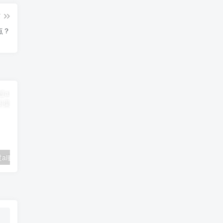
篇
点？
普通人怎么通过ai赚钱？8个能用AI赚钱的在线兼职渠道！
女生副业干什么好，女生副业干什么好呢？