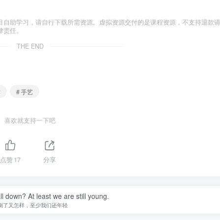
目自助学习，请自行下载所需资源。虚拟资源交付的是课程资源，不支持退款
律责任。
THE END
作
# 手艺
喜欢就支持一下吧
点赞
17
分享
ll down? At least we are still young.
倒了又怎样，至少我们还年轻