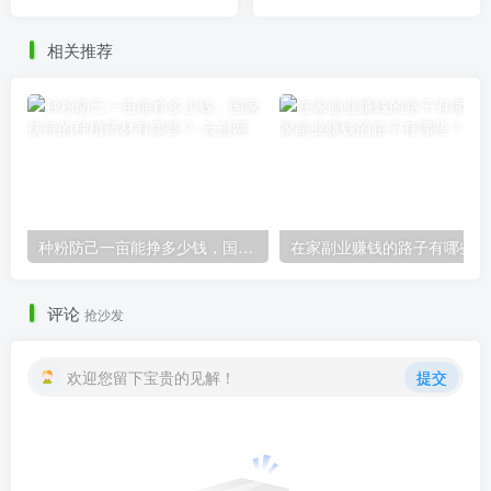
选择呢？
相关推荐
种粉防己一亩能挣多少钱，国家扶持的种植药材有哪些？
在
评论
抢沙发
欢迎您留下宝贵的见解！
提交