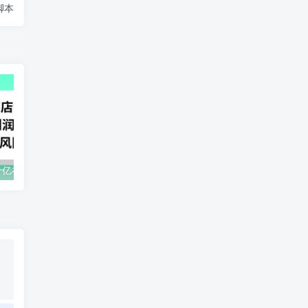
脚本
易车APP首页十亿补贴活动，选择到店补贴，保底利润300+
【引流利器】抖音关注页或粉丝页无限私信点赞曝光