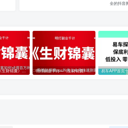
全的抖音
明灯副业千计—《生财锦囊》第10计：一本万利的淘客如何获得百万利润
明灯副业千计—《生财锦囊》第11计：零基础搭建cps外卖公众号快速刚需获利【视频课程】