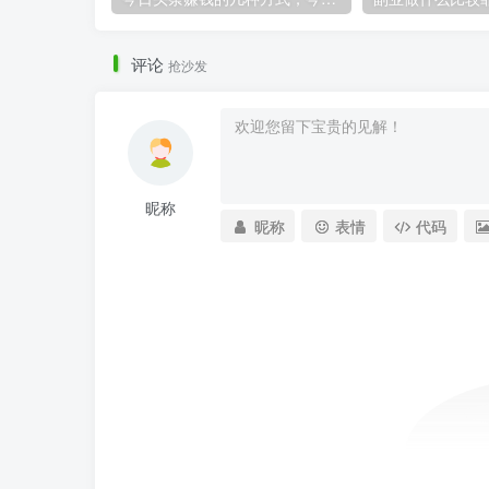
评论
抢沙发
昵称
昵称
表情
代码