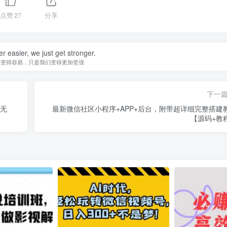
点赞
27
分享
er easier, we just get stronger.
未变得容易，只是我们变得更加坚强
下一
慢无
最新微信社区小程序+APP+后台，附带超详细完整搭建
【源码+教