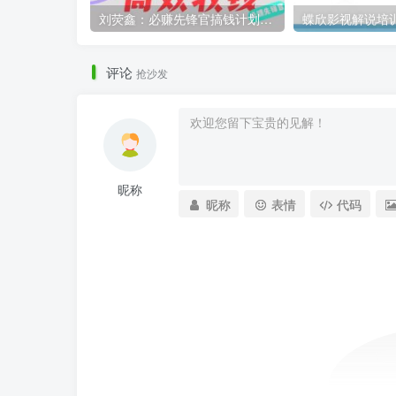
刘荧鑫：必赚先锋官搞钱计划，不听课学习，只圈人收钱！
评论
抢沙发
昵称
昵称
表情
代码