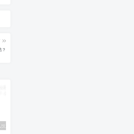
篇
结？
男生目前学什么技术好，男生学什么技术最挣钱？
手机副业赚钱的路子有哪些，挣钱最快的游戏？