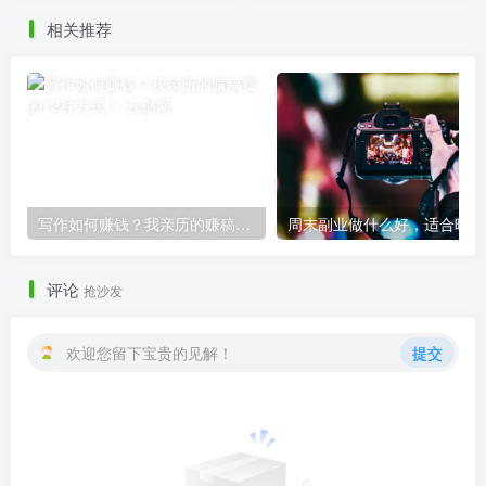
相关推荐
写作如何赚钱？我亲历的赚稿费的12种方式！
周
评论
抢沙发
欢迎您留下宝贵的见解！
提交