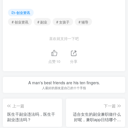
创业资讯
# 创业资讯
# 副业
# 女孩子
# 辅导
喜欢就支持一下吧
点赞
10
分享
A man's best friends are his ten fingers.
人最好的朋友是自己的十个手指
上一篇
下一篇
医生干副业违法吗，医生干
适合女生的副业兼职做什么
副业违法吗？
好呢，兼职app日结哪个最
可靠？