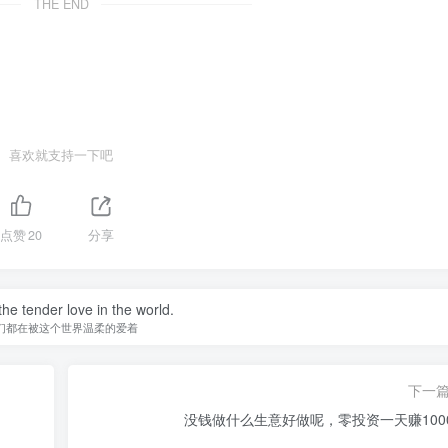
THE END
喜欢就支持一下吧
点赞
20
分享
he tender love in the world.
们都在被这个世界温柔的爱着
下一
没钱做什么生意好做呢，零投资一天赚100