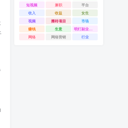
短视频
兼职
平台
收入
收益
女生
视频
搬砖项目
市场
收
赚钱
生意
明灯副业千计
上
网络
网络营销
行业
行
的