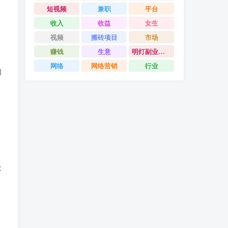
短视频
兼职
平台
收入
收益
女生
视频
搬砖项目
市场
赚钱
生意
明灯副业千计
网络
网络营销
行业
的
处