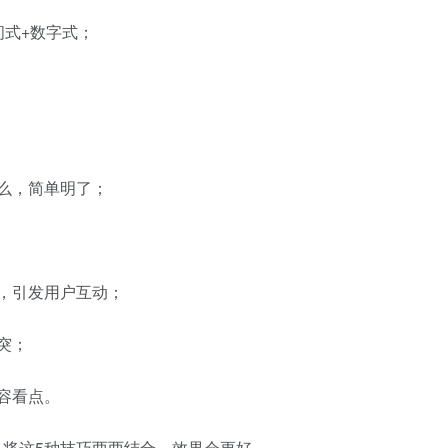
问式+数字式；
么，简单明了；
，引发用户互动；
突；
容看点。
将这5种技巧两两结合，效果会更好。