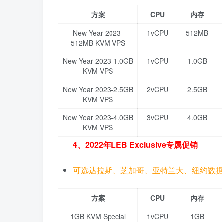
方案
CPU
内存
New Year 2023-
1vCPU
512MB
512MB KVM VPS
New Year 2023-1.0GB
1vCPU
1.0GB
KVM VPS
New Year 2023-2.5GB
2vCPU
2.5GB
KVM VPS
New Year 2023-4.0GB
3vCPU
4.0GB
KVM VPS
4、2022年LEB Exclusive专属促销
可选达拉斯、芝加哥、亚特兰大、纽约数
方案
CPU
内存
1GB KVM Special
1vCPU
1GB