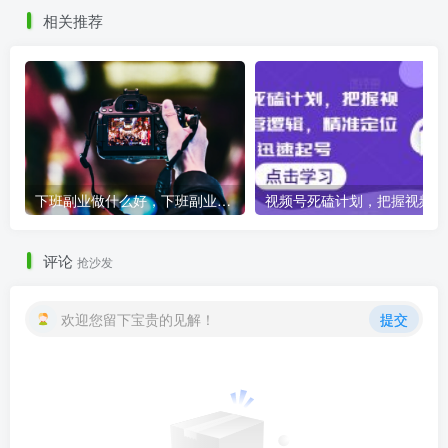
相关推荐
下班副业做什么好，下班副业做什么好一点？
视
评论
抢沙发
欢迎您留下宝贵的见解！
提交