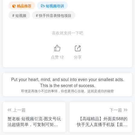
精品推荐
短视频培训
# 短视频
# 快手抖音表情包项目
喜欢就支持一下吧
点赞
12
分享
Put your heart, mind, and soul into even your smallest acts.
This is the secret of success.
即便是再微小不过的事情，你也要用心去做。这就是成功的秘密
上一篇
下一篇
蟹老板·短视频引流-图文号玩
【高端精品】外面卖588的
法超级简单，可复制可矩阵
快手无人直播手机版【直播
价值1888元
脚本+软件操作教程】