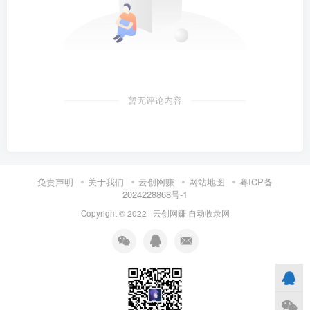
暂无评论内容
免责声明
关于我们
云创网赚
网站地图
粤ICP备
2024228868号-1
Copyright © 2022 ·
云创网赚
自动收录网