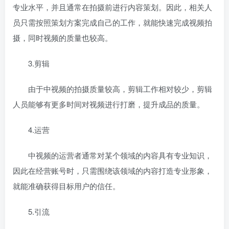
专业水平，并且通常在拍摄前进行内容策划。因此，相关人
员只需按照策划方案完成自己的工作，就能快速完成视频拍
摄，同时视频的质量也较高。
3.剪辑
由于中视频的拍摄质量较高，剪辑工作相对较少，剪辑
人员能够有更多时间对视频进行打磨，提升成品的质量。
4.运营
中视频的运营者通常对某个领域的内容具有专业知识，
因此在经营账号时，只需围绕该领域的内容打造专业形象，
就能准确获得目标用户的信任。
5.引流