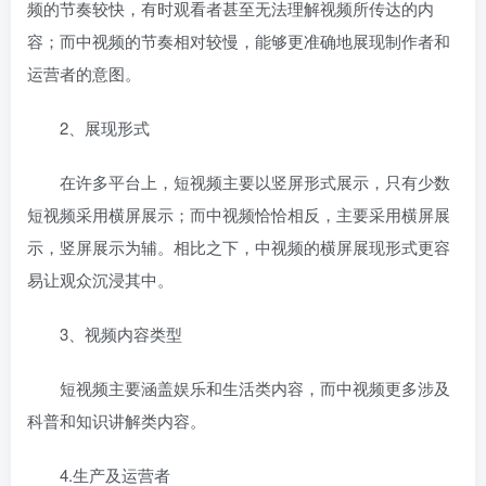
频的节奏较快，有时观看者甚至无法理解视频所传达的内
容；而中视频的节奏相对较慢，能够更准确地展现制作者和
运营者的意图。
2、展现形式
在许多平台上，短视频主要以竖屏形式展示，只有少数
短视频采用横屏展示；而中视频恰恰相反，主要采用横屏展
示，竖屏展示为辅。相比之下，中视频的横屏展现形式更容
易让观众沉浸其中。
3、视频内容类型
短视频主要涵盖娱乐和生活类内容，而中视频更多涉及
科普和知识讲解类内容。
4.生产及运营者