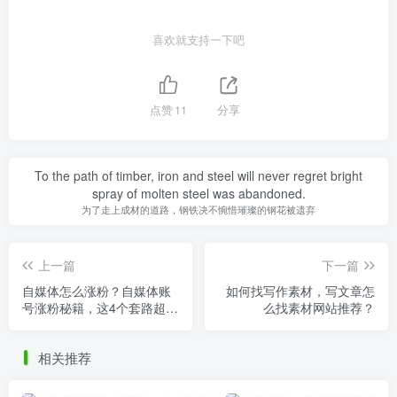
喜欢就支持一下吧
点赞
11
分享
To the path of timber, iron and steel will never regret bright
spray of molten steel was abandoned.
为了走上成材的道路，钢铁决不惋惜璀璨的钢花被遗弃
上一篇
下一篇
自媒体怎么涨粉？自媒体账
如何找写作素材，写文章怎
号涨粉秘籍，这4个套路超有
么找素材网站推荐？
效！
相关推荐