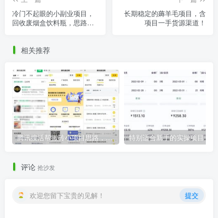
冷门不起眼的小副业项目，
长期稳定的薅羊毛项目，含
回收废烟盒饮料瓶，思路玩
项目一手货源渠道！
法分享给你
相关推荐
腾讯搜活帮搬砖小项目思路，1单收益50+，玩法无私分享给你学习！
特
评论
抢沙发
欢迎您留下宝贵的见解！
提交