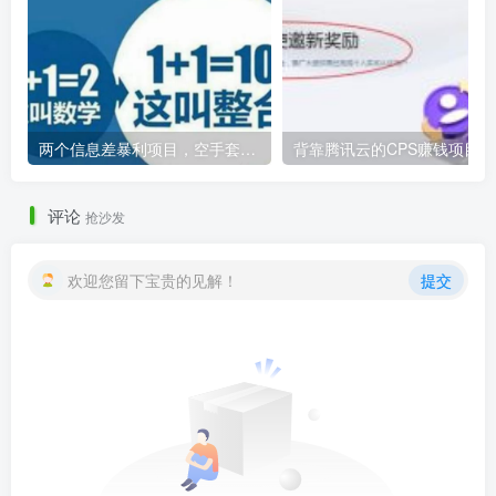
两个信息差暴利项目，空手套白狼赚钱副业
背
评论
抢沙发
欢迎您留下宝贵的见解！
提交