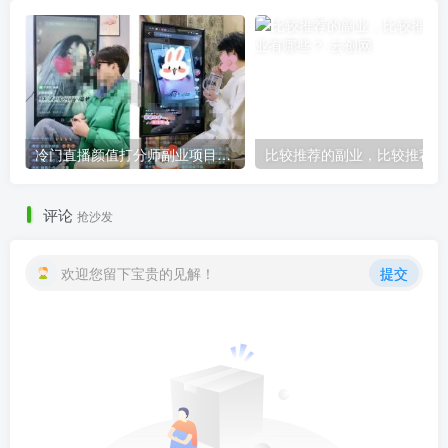
冷门直播颜值打分师副业项目思路，轻松收益月入过W，玩法无私分享给你
比
评论
抢沙发
欢迎您留下宝贵的见解！
提交