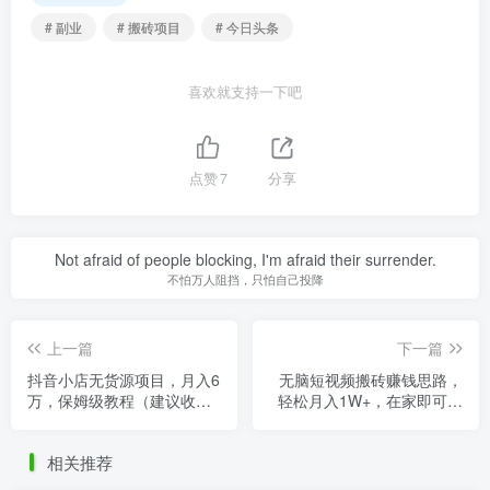
# 副业
# 搬砖项目
# 今日头条
喜欢就支持一下吧
点赞
7
分享
Not afraid of people blocking, I'm afraid their surrender.
不怕万人阻挡，只怕自己投降
上一篇
下一篇
抖音小店无货源项目，月入6
无脑短视频搬砖赚钱思路，
万，保姆级教程（建议收
轻松月入1W+，在家即可躺
藏）
赚！
相关推荐