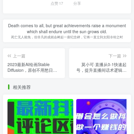
点赞
17
分享
Death comes to all, but great achievements raise a monument
which shall endure until the sun grows old.
死亡无人能免，但非凡的成就会树起一座纪念碑，它将一直立到太阳冷却之时
上一篇
下一篇
2023最新AI绘画Stable
莫小可·直播从0-1快速起
Diffusion，原创不用愁日赚
号，​提升直播间话术逻辑，
1000+【软件+教程】
掌握各种起号玩法，快速了
解流量核心
相关推荐