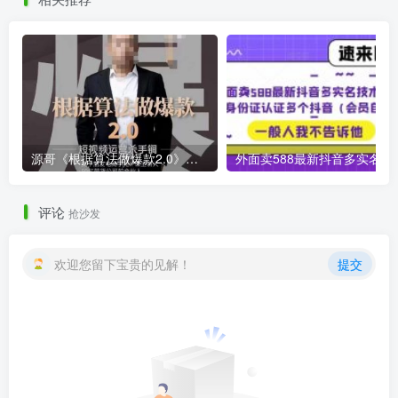
源哥《根据算法做爆款2.0》快速起号的秘籍，短视频运营杀手锏
外面卖588最新抖音多
评论
抢沙发
欢迎您留下宝贵的见解！
提交