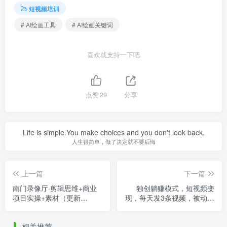
短视频培训
# AI绘画工具
# AI绘画关键词
喜欢就支持一下吧
点赞
29
分享
Life is simple.You make choices and you don't look back.
人生很简单，做了决定就不要后悔
上一篇
下一篇
南门录像厅·剪辑思维+商业
独创躺赚模式，短视频变
项目实操+素材（更新
现，每天发3条视频，被动收
2023），带大家在时间线上
入，新号60+后期无上限
剪出不同的类型的片子
相关推荐