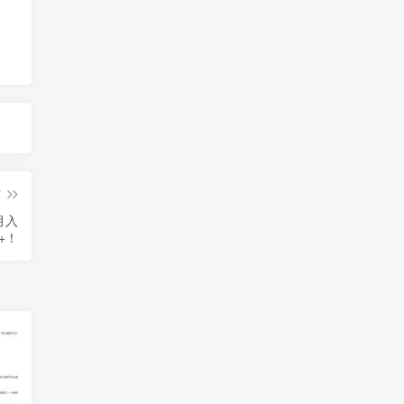
篇
月入
0+！