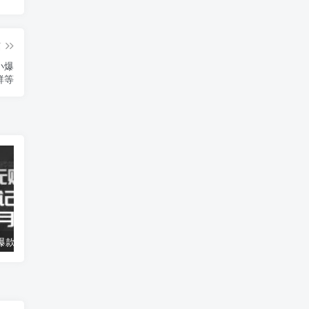
篇
小爆
群等
小红书“0元购”爆款内容，单篇笔记引流200+，轻松月入过W【揭秘】
三刀·2023淘宝天猫运营班，新手小白也可以打造一家赚钱的淘宝天猫店铺