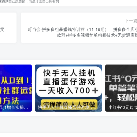
味得到自己想要的，而是珍爱自己拥有的
下一
售卖
叮当会·拼多多粗暴赚钱特训营（11-19期），拼多多全店
款群+拼多多视频简单粗暴技术+无货源店
高端私域社群从0到1增长实操课，私域社群运营的认知和方法
快手无人挂机直播蛋仔游戏，一天收入700+，流程简单人人可做【揭秘】