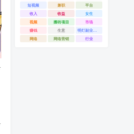
短视频
兼职
平台
收入
收益
女生
视频
搬砖项目
市场
赚钱
生意
明灯副业千计
网络
网络营销
行业
下
万