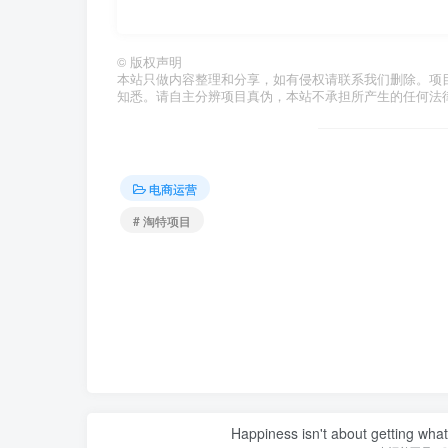
©
版权声明
本站只做内容整理和分享，如有侵权请联系我们删除。项
知悉。请自主分辨项目真伪，本站不承担所产生的任何法
电商运营
# 淘特项目
Happiness isn't about getting what 