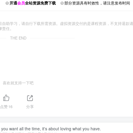
开通
会员
全站资源免费下载
部分资源具有时效性，请注意发布时间
目自助学习，请自行下载所需资源。虚拟资源交付的是课程资源，不支持退款
律责任。
THE END
喜欢就支持一下吧
点赞
16
分享
you want all the time, it's about loving what you have.