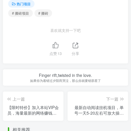
热门项目
# 搬砖项目
# 搬砖
喜欢就支持一下吧
点赞
13
分享
Finger rift,twisted in the love.
如果你为着错过夕阳而哭泣，那么你就要错群星了
上一篇
下一篇
【限时特价】加入本站VIP会
最新自动阅读挂机项目，单
员，海量最新的网络赚钱项
号一天5-20左右可放大操作
目全免费，每天持续更新！
【详细教程+挂机脚本】
相关推荐