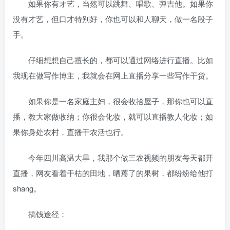
如果你有オ艺，当然可以
跳舞、唱歌、弹吉他。如果你
没有才艺，但口才特别好，你也可以和人聊天，做一名段子
手。
仔细想想自己擅长的，都可以通过网络进行直播。比如
我现在做写作博主，我就会在网上直播分享一些写作干货。
如果你是一名家庭主妇，很会收拾屋子，那你也可以直
播，教大家做收纳；你很会化妆，就可以直播教人化妆；如
果你身处农村，直播干农活也行。
今年四川高温大旱，我那个做三农视频的朋友每天都开
直播，网友看着干枯的田地，晒蔫了的果树，都纷纷给他打
shang。
搞钱途径：