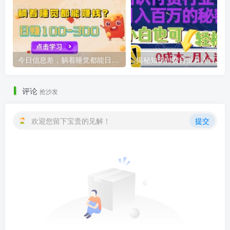
今日信息差，躺着睡觉都能日入300+，撸金项目官方免费插件自动运行，对小白友好
揭秘
评论
抢沙发
欢迎您留下宝贵的见解！
提交