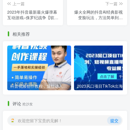
上一篇
下一篇
2023年抖音最新最火爆弹幕
爆火全网的抖音AI经典影视
互动游戏–侏罗纪战争【软件
变脸玩法，方法简单到离
+开播教程+起号教程+兔费
谱，日入300+【揭秘】
对接报白+0粉兔费开通直播
相关推荐
权限】
科普视频创作教程，爆红达人运营方法，简单易操作，亿级大爆款
评论
抢沙发
欢迎您留下宝贵的见解！
提交