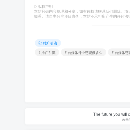
©
版权声明
本站只做内容整理和分享，如有侵权请联系我们删除。项
知悉。请自主分辨项目真伪，本站不承担所产生的任何法
推广引流
# 推广引流
# 自媒体行业还能做多久
# 自媒体
The future you will 
未来