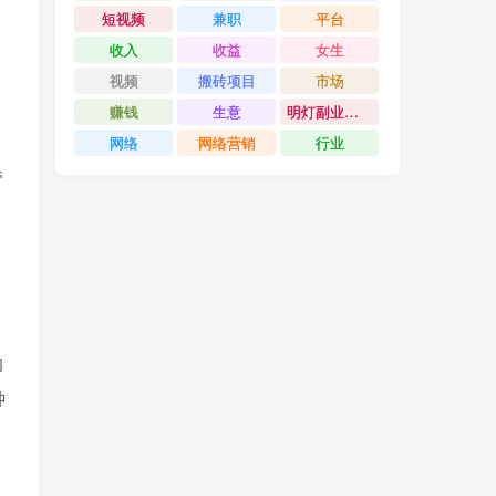
。
短视频
兼职
平台
收入
收益
女生
视频
搬砖项目
市场
赚钱
生意
明灯副业千计
网络
网络营销
行业
带
。
的
种