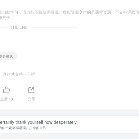
目自助学习，请自行下载所需资源。虚拟资源交付的是课程资源，不支持退款
律责任。
THE END
还能走多久
喜欢就支持一下吧
点赞
13
分享
certainly thank yourself now desperately.
的你一定会感谢现在拼命的自己