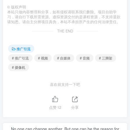
©
版权声明
本站只做内容整理和分享，如有侵权请联系我们删除。项目自助学
习，请自行下载所需资源。虚拟资源交付的是课程资源，不支持退款
请知悉。请自主分辨项目真伪，本站不承担所产生的任何法律责任。
THE END
推广引流
# 推广引流
# 视频
# 自媒体
# 音频
# 三脚架
# 摄像机
喜欢就支持一下吧
点赞
12
分享
No one can change another. But one can be the reason for