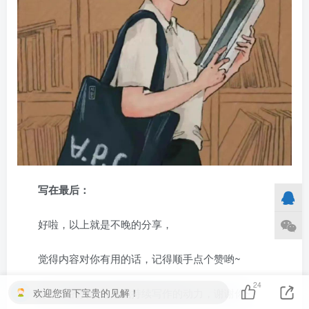
写在最后：
好啦，以上就是不晚的分享，
觉得内容对你有用的话，记得顺手点个赞哟~
24
欢迎您留下宝贵的见解！
你小小的赞永远是我持续写作的动力，谢谢你~