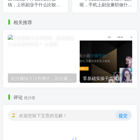
钱，上班副业干什么比较好
呢，手机上副业兼职做什么
赚钱呢？
好呢女生？
相关推荐
副业赚钱方法有哪些，副业赚钱方法有哪些种类？
零
评论
抢沙发
欢迎您留下宝贵的见解！
提交