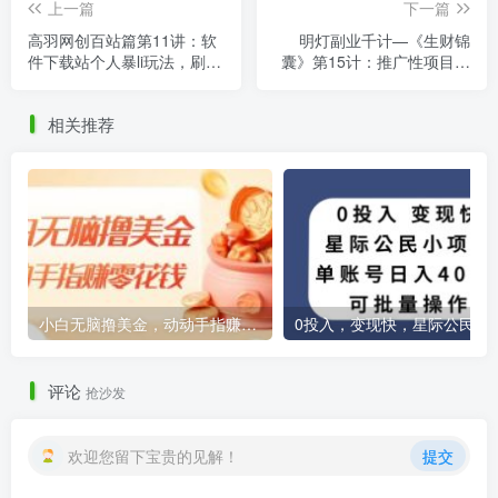
上一篇
下一篇
高羽网创百站篇第11讲：软
明灯副业千计—《生财锦
件下载站个人暴li玩法，刷爆
囊》第15计：推广性项目分
CPS月入2万【视频课程】
分钟赶超上班族【视频课
程】
相关推荐
小白无脑撸美金，动动手指赚零花钱，轻松上手
0投入，变现快，星际公民小项目，
评论
抢沙发
欢迎您留下宝贵的见解！
提交