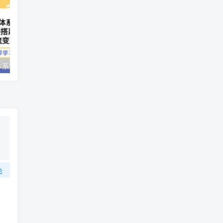
运营型主播全体系实战特训营，账号准备/直播搭建/选品/话术实战/引流变现/等等
闲鱼精准引流创业粉，日引200+，当天见效，从此横着走
论