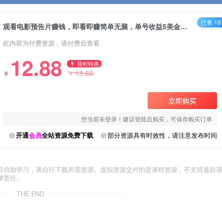
已售 18
观看电影预告片赚钱，即看即赚简单无脑，单号收益5美金可批量【揭秘】
此内容为付费资源，请付费后查看
12.88
限时特惠
18.88
￥
￥
立即购买
您当前未登录！建议登陆后购买，可保存购买订单
开通
会员
全站资源免费下载
部分资源具有时效性，请注意发布时间
目自助学习，请自行下载所需资源。虚拟资源交付的是课程资源，不支持退款
律责任。
THE END