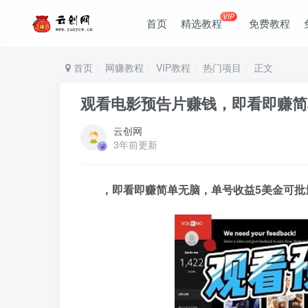
VIP
首页
精选教程
免费教程
首页
网赚教程
VIP教程
热门项目
正文
观看电影预告片赚钱，即看即赚简
云创网
3年前更新
，即看即赚简单无脑，单号收益5美金可批