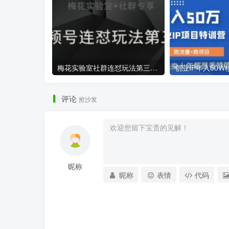
梅花实验室社群连怼玩法第三期轻原创玩法+测素材方式
评论
抢沙发
昵称
昵称
表情
代码