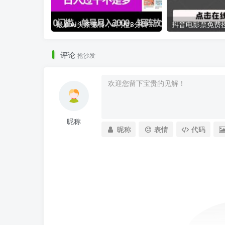
最新AI头条搬砖，0门槛3分钟一条图文，0门槛，单号月入2000，矩阵放大【揭秘】
评论
抢沙发
昵称
昵称
表情
代码