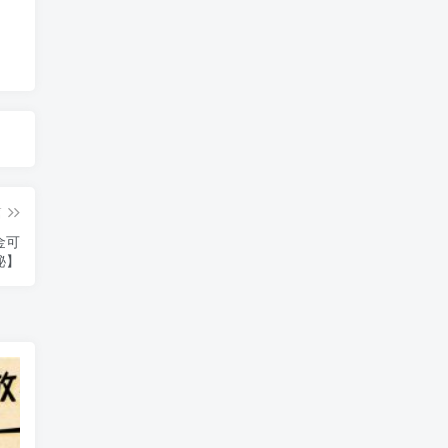
篇
金可
秘】