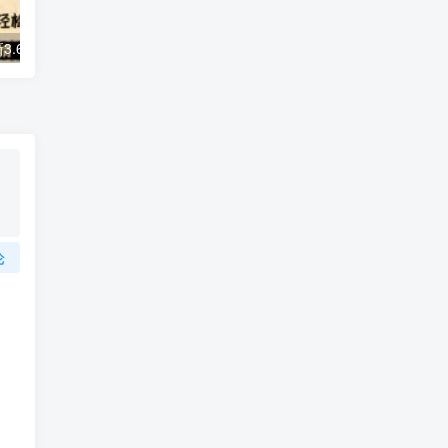
恒星播放器拉新3.6一单，新上线竞争小新手小白轻松日入500+【揭秘】
小红书养号秘籍，如何自动涨粉清晰系统标签打造高权重账号【揭秘】
论