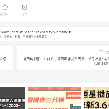
点赞
22
分享
be brave, persistent and tirelessly to overcome it.
候，要勇敢、执着、不畏艰辛地去战胜它
下一
家必
观看电影预告片赚钱，即看即赚简单无脑，单号收益5美
批量【揭