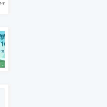
操作
视频号暴利项目，多账号，可复制，红利期，月入10w+【揭秘】
美区Apple ID注册教程，2023年5月最新，100%成功！