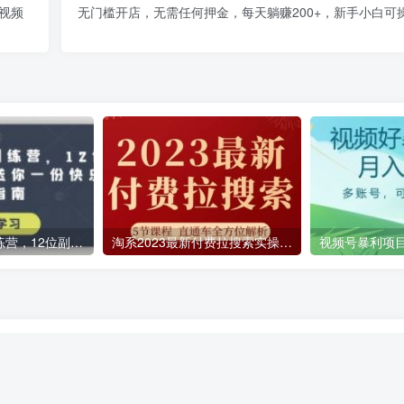
视频
无门槛开店，无需任何押金，每天躺赚200+，新手小白可
快乐搞钱副业训练营，12位副业达人联手送你一份快乐搞钱指南
淘系2023最新付费拉搜索实操打法，​5节课程直通车全方位解析