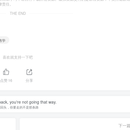
律责任。
THE END
教学
喜欢就支持一下吧
点赞
16
分享
back, you're not going that way.
别回头，你要走的不是那条路
下一