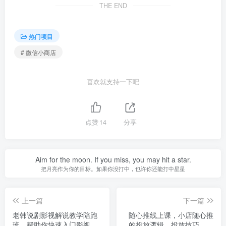
THE END
热门项目
# 微信小商店
喜欢就支持一下吧
点赞
14
分享
Aim for the moon. If you miss, you may hit a star.
把月亮作为你的目标。如果你没打中，也许你还能打中星星
上一篇
下一篇
老韩说剧影视解说教学陪跑
随心推线上课，小店随心推
班，帮助你快速入门影视解
的投放逻辑，投放技巧，快