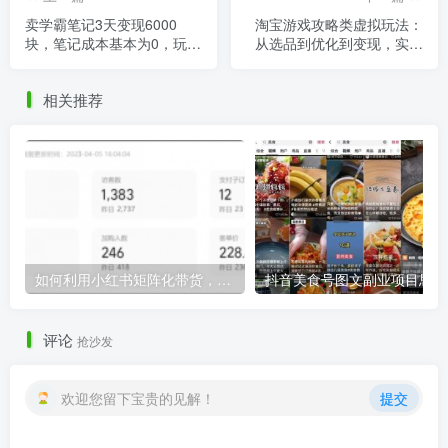
卖学霸笔记3天变现6000
淘宝游戏攻略类虚拟玩法：
块，笔记成本基本为0，玩法
从选品到优化到变现，实操
思路分享给有缘人！
复盘分享给你！
相关推荐
如何利用小红书矩阵化带货，实现两个月营收30万+
抖音
评论
抢沙发
欢迎您留下宝贵的见解！
提交