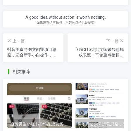
A good idea without action is worth nothing.
如果没有切实执行，再好的点子也是徒劳
上一篇
下一篇
抖音美食号图文副业项目思
闲鱼315大批卖家账号违规
路，适合新手小白操作，玩
或限流，平台重点整顿方
法无私分享给你！
向，无偿分享给你
相关推荐
透析男生小红书卖饰品成功案例：，4001粉丝、5.4万赞，全职兼职且可复制！
房地