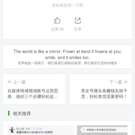
喜欢就支持一下吧
点赞
29
分享
The world is like a mirror: Frown at itand it frowns at you;
smile, and it smiles too.
世界犹如一面镜子：朝它皱眉它就朝你皱眉，朝它微笑它也吵你微笑
上一篇
下一篇
自媒体情感领域账号运营思
美女号微头条赚钱实操干
路，做好三个步骤轻松起号
货，轻松拿捏流量密码！
变现，玩法无私分享给你！
相关推荐