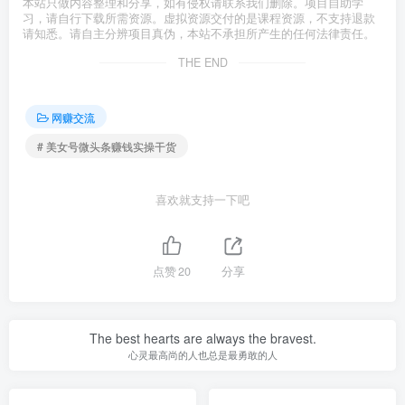
本站只做内容整理和分享，如有侵权请联系我们删除。项目自助学
习，请自行下载所需资源。虚拟资源交付的是课程资源，不支持退款
请知悉。请自主分辨项目真伪，本站不承担所产生的任何法律责任。
THE END
网赚交流
# 美女号微头条赚钱实操干货
喜欢就支持一下吧
点赞
20
分享
The best hearts are always the bravest.
心灵最高尚的人也总是最勇敢的人