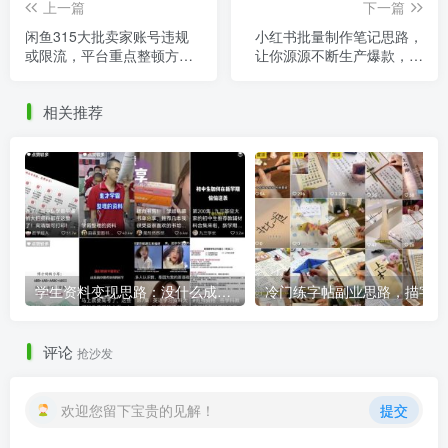
上一篇
下一篇
闲鱼315大批卖家账号违规
小红书批量制作笔记思路，
或限流，平台重点整顿方
让你源源不断生产爆款，玩
向，无偿分享给你
法分享给你
相关推荐
学生资料变现思路：没什么成本，做好可以月入上万
冷门
评论
抢沙发
欢迎您留下宝贵的见解！
提交