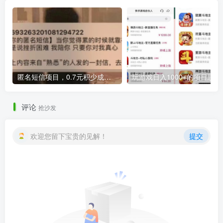
匿名短信项目，0.7元积少成多，偏冷门小众长远副业
玩游戏日入10
评论
抢沙发
欢迎您留下宝贵的见解！
提交