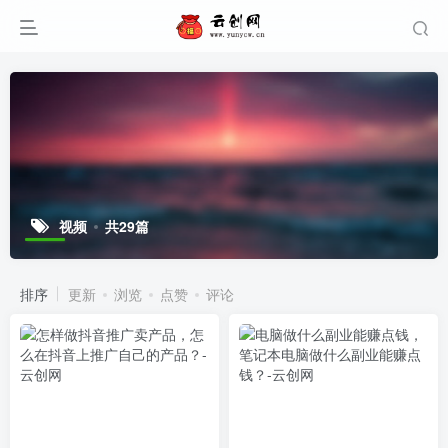
视频
共29篇
排序
更新
浏览
点赞
评论